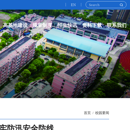
EN
高基地建设
规章制度
招生快讯
资料下载
联系我们
首页
校园要闻
筑牢防汛安全防线