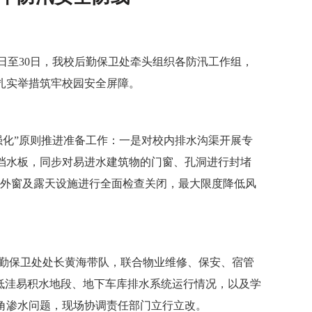
9日至30日，我校后勤保卫处牵头组织各防汛工作组，
扎实举措筑牢校园安全屏障。
强化
”
原则推进准备工作
：
一是对校内排水沟渠开展专
挡水板，同步对易进水建筑物的门窗、孔洞进行封堵
外窗及露天设施进行全面检查关闭，最大限度降低风
后勤保卫处处长黄海带队，联合物业维修、保安、宿管
低洼易积水地段、地下车库排水系统运行情况，以及学
角渗水问题，现场协调责任部门立行立改。