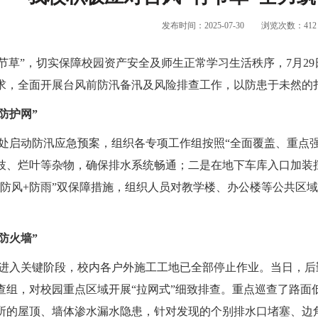
发布时间：2025-07-30
浏览次数：
412
节草
”
，切实保障校园资产安全及师生正常学习生活秩序，
7月2
求，全面开展台风前防汛备汛及风险排查工作，以防患于未然的
防护网
”
卫处启动防汛应急预案，组织各专项工作组按照
“
全面覆盖、重点
枝、烂叶等杂物，确保排水系统畅通；二是在地下车库入口加装
防风
+防雨
”
双保障措施，组织人员对教学楼、办公楼等公共区域
防火墙
”
响进入关键阶段，校内各户外施工工地已全部停止作业。当日，
查组，对校园重点区域开展
“
拉网式
”
细致排查。重点巡查了路面
所的屋顶、墙体渗水漏水隐患，针对发现的个别排水口堵塞、边