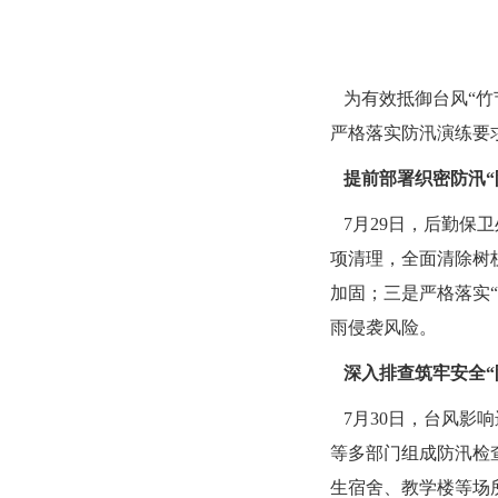
为有效抵御台风
“
竹
严格落实防汛演练要
提前部署
织密防汛
“
7月29日，后勤保
项清理，全面清除树
加固；三是严格落实
“
雨侵袭风险。
深入排查
筑牢安全
“
7月30日，台风影
等多部门组成防汛检
生宿舍、教学楼等场